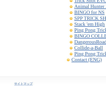
Trick Shot EV
Animal Hunter
BINGO for NS
SPP TRICK S
Stack 'em High
Ping Pong Tric
BINGO COLL
DangerousRoa
Collide-a-Ball
Ping Pong Tric
Contact (ENG)
サイトマップ