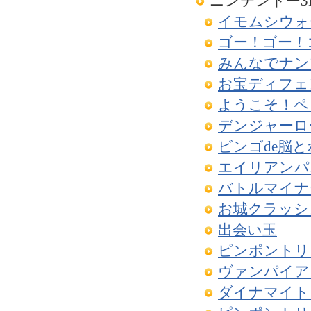
ニンテンドー3
イモムシウォ
ゴー！ゴー！
みんなでナン
お宝ディフェ
ようこそ！ペ
デンジャーロ
ビンゴde脳
エイリアンパ
バトルマイナ
お城クラッシ
出会い玉
ピンポントリ
ヴァンパイア
ダイナマイト