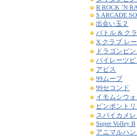
R ROCK ’N R
S ARCADE S
出会い玉２
バトル & ク
X クラブ レ
ドラゴンピン
パイレーツピ
アビス
99ムーブ
99セコンド
イモムシウォ
ピンポントリ
スパイカメレ
Super Volley B
アニマルハン